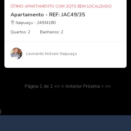
ÓTIMO APARTAMENTO COM 2QTS BEM LOCALIZADO
Apartamento - REF: JAC49/35
Itaipuaçu - 24934180
Quartos: 2
Banheiros: 2
Leonardo Imóveis Itaipuaçu
Página 1 de 1 << < Anterior Próxima > >>
}